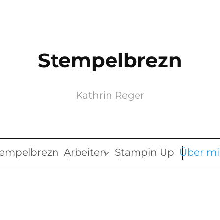
Stempelbrezn
Kathrin Reger
tempelbrezn
Arbeiten
Stampin Up
Über mi