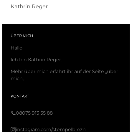
Kathrin Reger
ÜBER MICH
Hallo!
Ich bin Kathrin Reger.
Mehr über mich erfahrt ihr auf der Seite „
über
mich
„
KONTAKT
08075 913 55 88
instagram.com/stempelbrezn